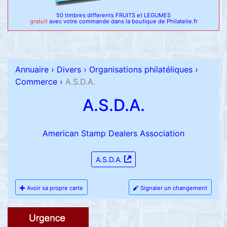
50 timbres differents FRUITS et LEGUMES
gratuit
avec votre commande dans la boutique de Philatelie.fr
Annuaire
›
Divers
›
Organisations philatéliques
›
Commerce
›
A.S.D.A.
A.S.D.A.
American Stamp Dealers Association
A.S.D.A.
Avoir sa propre carte
Signaler un changement