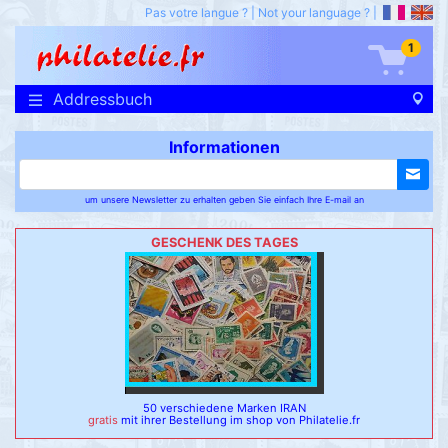
Pas votre langue ?
|
Not your language ?
|
1
Addressbuch
Informationen
um unsere Newsletter zu erhalten geben Sie einfach Ihre E-mail an
GESCHENK DES TAGES
50 verschiedene Marken IRAN
gratis
mit ihrer Bestellung im shop von Philatelie.fr