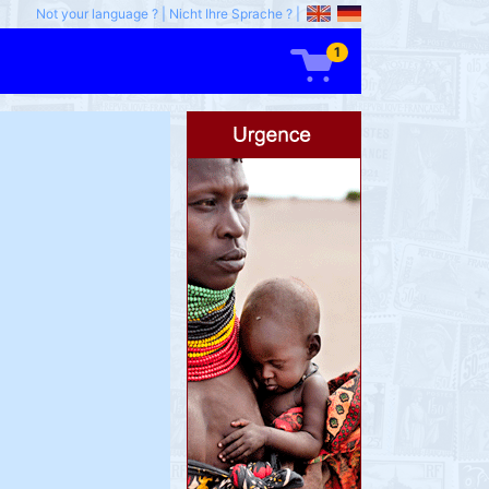
Not your language ?
|
Nicht Ihre Sprache ?
|
1