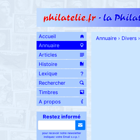
Accueil
Annuaire
›
Divers
›
Annuaire
Articles
Histoire
Lexique
Rechercher
Timbres
A propos
Restez informé
pour recevoir notre newsletter
indiquez votre Email s.v.p. !