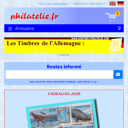
Not your language ?
|
Nicht Ihre Sprache ?
|
1
Annuaire
Publicité
Restez informé
pour recevoir notre newsletter indiquez votre Email s.v.p. !
CADEAU DU JOUR