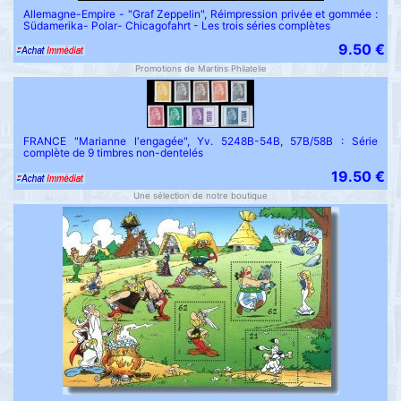
Allemagne-Empire - "Graf Zeppelin", Réimpression privée et gommée :
Südamerika- Polar- Chicagofahrt - Les trois séries complètes
9.50 €
Promotions de Martins Philatelie
FRANCE "Marianne l'engagée", Yv. 5248B-54B, 57B/58B : Série
complète de 9 timbres non-dentelés
19.50 €
Une sélection de notre boutique