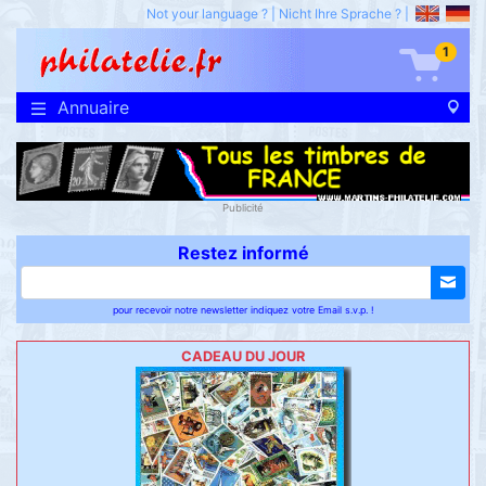
Not your language ?
|
Nicht Ihre Sprache ?
|
1
Annuaire
Publicité
Restez informé
pour recevoir notre newsletter indiquez votre Email s.v.p. !
CADEAU DU JOUR