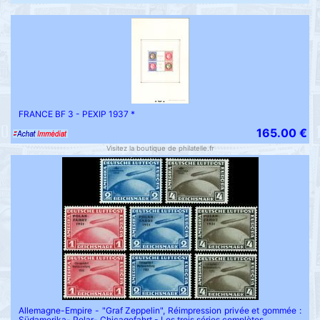
FRANCE BF 3 - PEXIP 1937 *
165.00 €
Visitez la boutique de philatelie.fr
Allemagne-Empire - "Graf Zeppelin", Réimpression privée et gommée :
Südamerika- Polar- Chicagofahrt - Les trois séries complètes