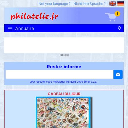
Not your language ?
|
Nicht Ihre Sprache ?
|
1
Annuaire
Publicité
Restez informé
pour recevoir notre newsletter indiquez votre Email s.v.p. !
CADEAU DU JOUR