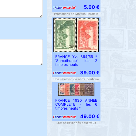
5.00 €
Promotions de Martins Philatelie
FRANCE Yv. 354/55 *
'Samothrace', les 2
timbres neufs
39.00 €
Une sélection de notre boutique
FRANCE 1930 ANNEE
COMPLETE - les 6
timbres neufs *
49.00 €
Lots sélectionnés pour vous