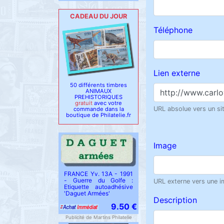
CADEAU DU JOUR
Téléphone
Lien externe
50 différents timbres
ANIMAUX
PREHISTORIQUES
gratuit
avec votre
URL absolue vers un site
commande dans la
boutique de Philatelie.fr
Image
FRANCE Yv. 13A - 1991
- Guerre du Golfe :
URL externe vers une im
Etiquette autoadhésive
'Daguet Armées'
Description
9.50 €
Publicité de Martins Philatelie