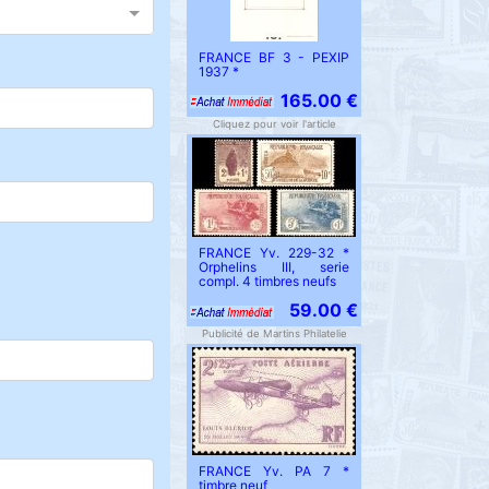
FRANCE BF 3 - PEXIP
1937 *
165.00 €
Cliquez pour voir l'article
FRANCE Yv. 229-32 *
Orphelins III, serie
compl. 4 timbres neufs
59.00 €
Publicité de Martins Philatelie
FRANCE Yv. PA 7 *
timbre neuf