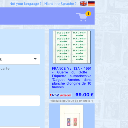
Not your language ?
|
Nicht Ihre Sprache ?
|
1
s
 carte
FRANCE Yv. 13A - 1991
- Guerre du Golfe :
Etiquette autoadhésive
'Daguet Armées' dans
planche d'origine de 10
timbres
69.00 €
Visitez la boutique de philatelie.fr