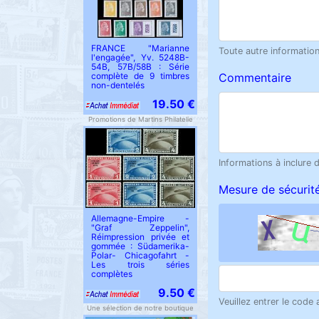
FRANCE "Marianne
Toute autre information 
l'engagée", Yv. 5248B-
54B, 57B/58B : Série
complète de 9 timbres
Commentaire
non-dentelés
19.50 €
Promotions de Martins Philatelie
Informations à inclure 
Mesure de sécurit
Allemagne-Empire -
"Graf Zeppelin",
Réimpression privée et
gommée : Südamerika-
Polar- Chicagofahrt -
Les trois séries
complètes
9.50 €
Veuillez entrer le code
Une sélection de notre boutique