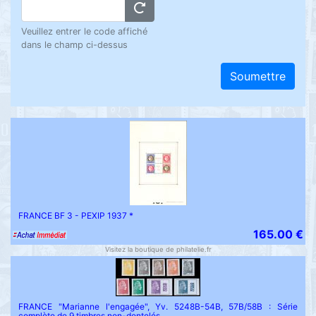
Veuillez entrer le code affiché
dans le champ ci-dessus
Soumettre
FRANCE BF 3 - PEXIP 1937 *
165.00 €
Visitez la boutique de philatelie.fr
FRANCE "Marianne l'engagée", Yv. 5248B-54B, 57B/58B : Série
complète de 9 timbres non-dentelés