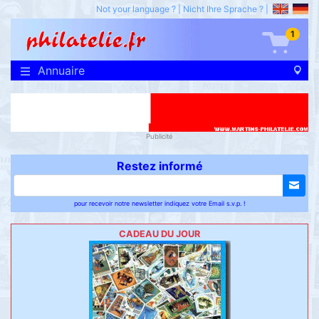
Not your language ?
|
Nicht Ihre Sprache ?
|
1
Annuaire
Publicité
Restez informé
pour recevoir notre newsletter indiquez votre Email s.v.p. !
CADEAU DU JOUR