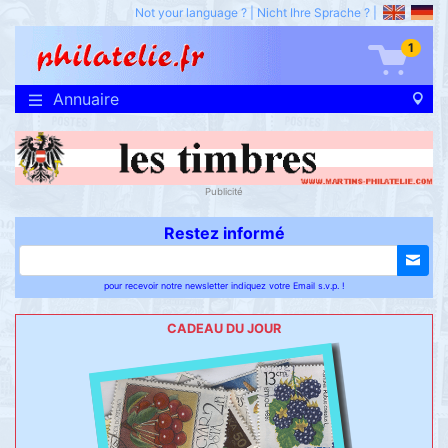
Not your language ?
|
Nicht Ihre Sprache ?
|
1
Annuaire
Publicité
Restez informé
pour recevoir notre newsletter indiquez votre Email s.v.p. !
CADEAU DU JOUR