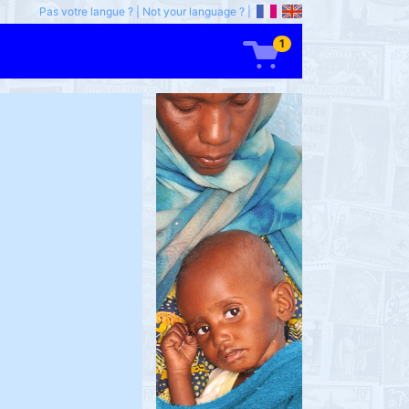
Pas votre langue ?
|
Not your language ?
|
1