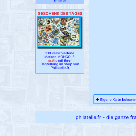
E-mail an
GESCHENK DES TAGES
100 verschiedene
Marken MONGOLEI
gratis
mit ihrer
Bestellung im shop von
Philatelie.fr
Eigene Karte bekom
philatelie.fr - die ganze f