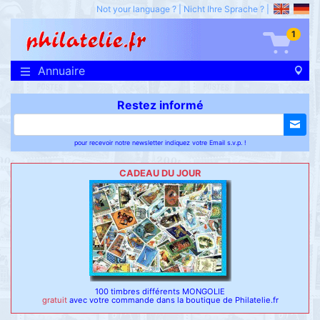
Not your language ?
|
Nicht Ihre Sprache ?
|
1
Annuaire
Restez informé
pour recevoir notre newsletter indiquez votre Email s.v.p. !
CADEAU DU JOUR
100 timbres différents MONGOLIE
gratuit
avec votre commande dans la boutique de Philatelie.fr