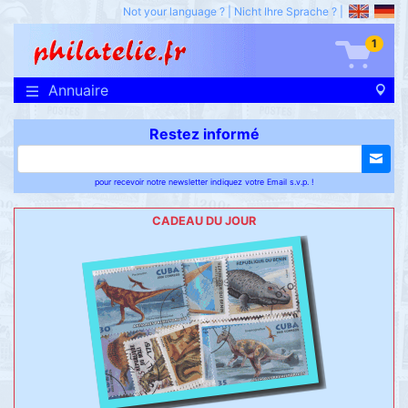
Not your language ?
|
Nicht Ihre Sprache ?
|
1
Annuaire
Restez informé
pour recevoir notre newsletter indiquez votre Email s.v.p. !
CADEAU DU JOUR