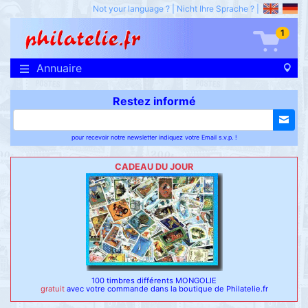
Not your language ?
|
Nicht Ihre Sprache ?
|
1
Annuaire
Restez informé
pour recevoir notre newsletter indiquez votre Email s.v.p. !
CADEAU DU JOUR
100 timbres différents MONGOLIE
gratuit
avec votre commande dans la boutique de Philatelie.fr