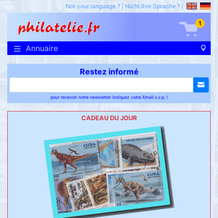
Not your language ?
|
Nicht Ihre Sprache ?
|
1
Annuaire
Restez informé
pour recevoir notre newsletter indiquez votre Email s.v.p. !
CADEAU DU JOUR