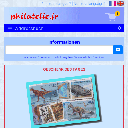
Pas votre langue ?
|
Not your language ?
|
1
Addressbuch
Informationen
um unsere Newsletter zu erhalten geben Sie einfach Ihre E-mail an
GESCHENK DES TAGES