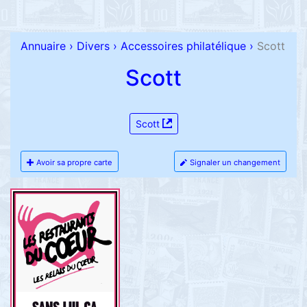
Annuaire
›
Divers
›
Accessoires philatélique
›
Scott
Scott
Scott
Avoir sa propre carte
Signaler un changement