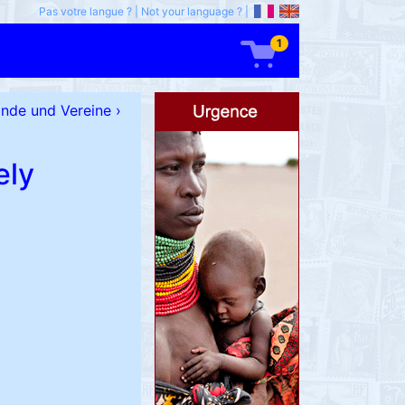
Pas votre langue ?
|
Not your language ?
|
1
ände und Vereine
›
ely