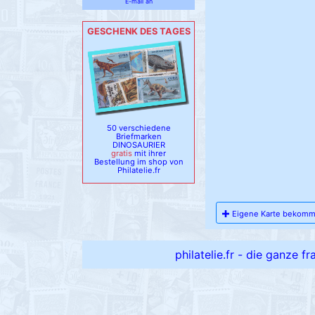
E-mail an
GESCHENK DES TAGES
50 verschiedene
Briefmarken
DINOSAURIER
gratis
mit ihrer
Bestellung im shop von
Philatelie.fr
Eigene Karte bekom
philatelie.fr - die ganze f