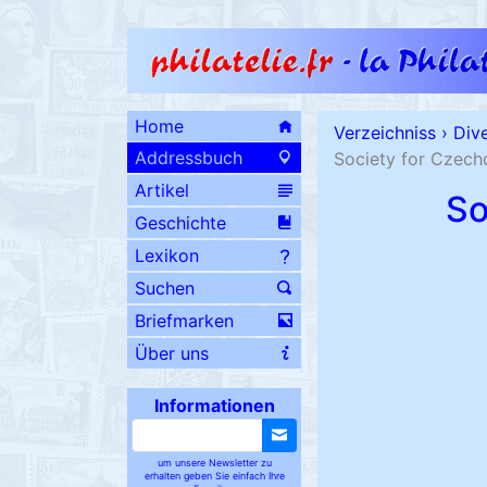
Home
Verzeichniss
›
Div
Addressbuch
Society for Czecho
Artikel
So
Geschichte
Lexikon
Suchen
Briefmarken
Über uns
Informationen
um unsere Newsletter zu
erhalten geben Sie einfach Ihre