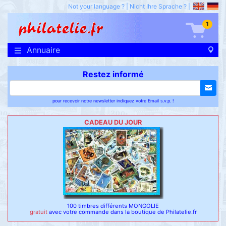
Not your language ?
|
Nicht Ihre Sprache ?
|
1
Annuaire
Restez informé
pour recevoir notre newsletter indiquez votre Email s.v.p. !
CADEAU DU JOUR
100 timbres différents MONGOLIE
gratuit
avec votre commande dans la boutique de Philatelie.fr