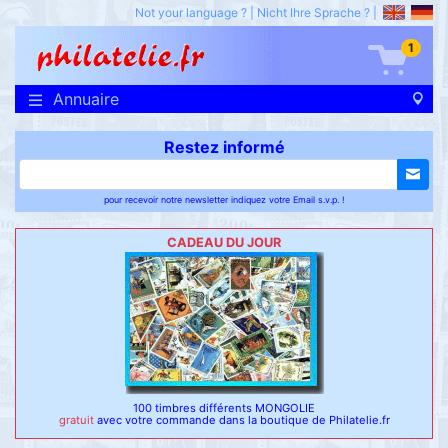
Not your language ?
|
Nicht Ihre Sprache ?
|
1
Annuaire
Restez informé
pour recevoir notre newsletter indiquez votre Email s.v.p. !
CADEAU DU JOUR
100 timbres différents MONGOLIE
gratuit
avec votre commande dans la boutique de Philatelie.fr