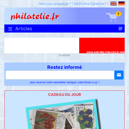
Not your language ?
|
Nicht Ihre Sprache ?
|
1
Articles
Publicité
Restez informé
pour recevoir notre newsletter indiquez votre Email s.v.p. !
CADEAU DU JOUR