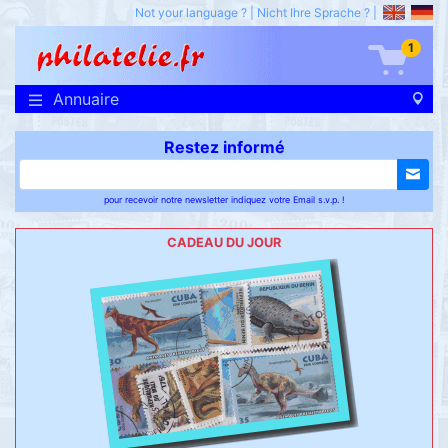
Not your language ?
|
Nicht Ihre Sprache ?
|
1
Annuaire
Restez informé
pour recevoir notre newsletter indiquez votre Email s.v.p. !
CADEAU DU JOUR