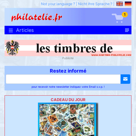
Not your language ?
|
Nicht Ihre Sprache ?
|
1
Articles
Publicité
Restez informé
pour recevoir notre newsletter indiquez votre Email s.v.p. !
CADEAU DU JOUR