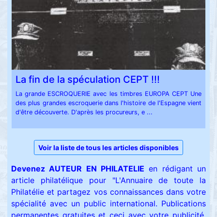
La fin de la spéculation CEPT !!!
La grande ESCROQUERIE avec les timbres EUROPA CEPT Une
des plus grandes escroquerie dans l'histoire de l'Espagne vient
d'être découverte. D'après les procureurs, e ...
Voir la liste de tous les articles disponibles
Devenez AUTEUR EN PHILATELIE
en rédigant un
article philatélique pour "L'Annuaire de toute la
Philatélie et partagez vos connaissances dans votre
spécialité avec un public international.
Publications
permanentes gratuites et ceci avec votre publicité,