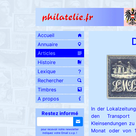
Accueil
D
Annuaire
Articles
Histoire
Lexique
Rechercher
Timbres
A propos
In der Lokalzeitun
Restez informé
den Transport 
Kleinsendungen zu 
Monat oder von 1
pour recevoir notre newsletter
indiquez votre Email s.v.p. !