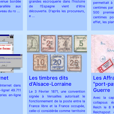
avenue bordée
grandes escroquerie dans l'histoire
permettait à
rallèle aux
de l'Espagne vient d'être
centimes par
eau du ro ...
découverte. D'après les procureurs,
500 premie
e ...
centimes po
effet, les pla
rnet
Les timbres dits
Les Aff
d'Alsace-Lorraine
"port-pa
Internet dans
Guerre
-ligne! 49.711
Le 3 Fèvrier 1871, une convention
ries en-ligne
signée à Versailles autorisait le
Avec la capi
fonctionnement de la poste entre la
collapsus é
France libre et la France occupée,
Reich le 8 
celle-ci considérée comme territoire
Reichspost 