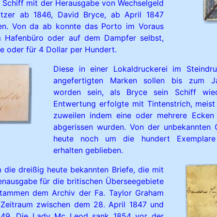
 Schiff mit der Herausgabe von Wechselgeld
itzer ab 1846, David Bryce, ab April 1847
n. Von da ab konnte das Porto im Voraus
m Hafenbüro oder auf dem Dampfer selbst,
e oder für 4 Dollar per Hundert.
Diese in einer Lokaldruckerei im Steindr
angefertigten Marken sollen bis zum J
worden sein, als Bryce sein Schiff wie
Entwertung erfolgte mit Tintenstrich, meist
zuweilen indem eine oder mehrere Ecken
abgerissen wurden. Von der unbekannten 
heute noch um die hundert Exemplare
erhalten geblieben.
 die dreißig heute bekannten Briefe, die mit
enausgabe für die britischen Überseegebiete
ntstammen dem Archiv der Fa. Taylor Graham
 Zeitraum zwischen dem 28. April 1847 und
849. Die Lady Mc Leod sank 1854 vor der