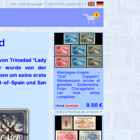
Not your language ?
|
Nicht Ihre Sprache ?
|
1
ad
von Trinadad "Lady
r wurde von der
Allemagne-Empire -
ben um seine erste
"Graf Zeppelin",
Réimpression privée et
t-of-Spain und San
gommée : Südamerika-
Polar- Chicagofahrt -
Les trois séries
complètes
9.50 €
Visitez la boutique de philatelie.fr