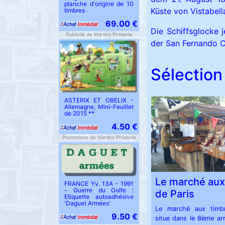
planche d'origine de 10
Küste von Vistabell
timbres
69.00 €
Die Schiffsglocke 
Publicité de Martins Philatelie
der San Fernando Ci
Sélection 
ASTERIX ET OBELIX -
Allemagne, Mini-Feuillet
de 2015 **
4.50 €
Promotions de Martins Philatelie
Le marché aux
FRANCE Yv. 13A - 1991
- Guerre du Golfe :
de Paris
Etiquette autoadhésive
'Daguet Armées'
Le marché aux timb
9.50 €
situe dans le 8ème ar