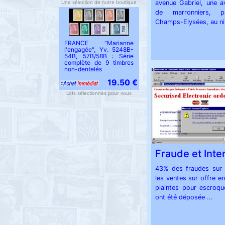
avenue Gabriel, une 
Une sélection de notre boutique
de marronniers, pa
Champs-Elysées, au niv
FRANCE "Marianne
l'engagée", Yv. 5248B-
54B, 57B/58B : Série
complète de 9 timbres
non-dentelés
19.50 €
Lots sélectionnés pour vous
Fraude et Inte
43% des fraudes sur 
les ventes sur offre en
plaintes pour escroque
ont été déposée ...