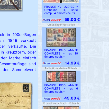
FRANCE Yv. 229-32 *
Orphelins III, serie
compl. 4 timbres neufs
59.00 €
Cliquez pour voir l'article
uck in 100er-Bogen
ahr 1849 verkauft
der verkaufte. Die
FRANCE 1940 ANNEE
 in Kreuzform, oder
COMPLETE - les 19
timbres neufs *
 der Marke einfach
14.99 €
Gesamtauflage sind
Publicité de Martins Philatelie
 der Sammelwerlt
FRANCE 1930 ANNEE
COMPLETE - les 6
timbres neufs *
49.00 €
Promotions de Martins Philatelie