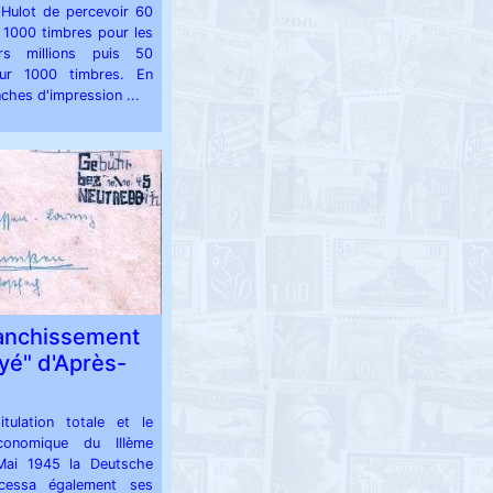
 Hulot de percevoir 60
 1000 timbres pour les
rs millions puis 50
ur 1000 timbres. En
nches d'impression ...
ranchissement
yé" d'Après-
tulation totale et le
conomique du IIIème
Mai 1945 la Deutsche
cessa également ses