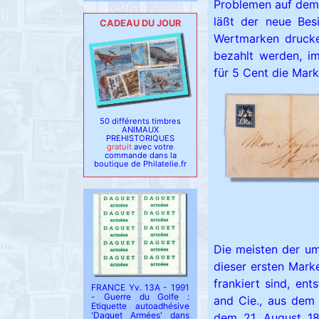
Problemen auf dem
läßt der neue Bes
CADEAU DU JOUR
Wertmarken drucke
bezahlt werden, i
für 5 Cent die Mark
50 différents timbres
ANIMAUX
PREHISTORIQUES
gratuit
avec votre
commande dans la
boutique de Philatelie.fr
Die meisten der um
dieser ersten Mark
frankiert sind, e
FRANCE Yv. 13A - 1991
- Guerre du Golfe :
and Cie., aus dem
Etiquette autoadhésive
'Daguet Armées' dans
dem 21. August 1