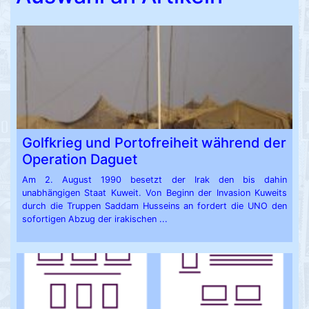
Golfkrieg und Portofreiheit während der
Operation Daguet
Am 2. August 1990 besetzt der Irak den bis dahin
unabhängigen Staat Kuweit. Von Beginn der Invasion Kuweits
durch die Truppen Saddam Husseins an fordert die UNO den
sofortigen Abzug der irakischen ...