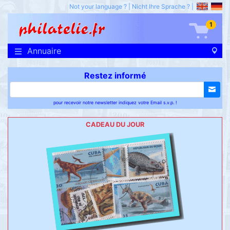
Not your language ?
|
Nicht Ihre Sprache ?
|
1
Annuaire
Restez informé
pour recevoir notre newsletter indiquez votre Email s.v.p. !
CADEAU DU JOUR