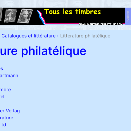
Publicité
Catalogues et littérature
›
Littérature philatélique
ture philatélique
es
Hartmann
imbre
el
er Verlag
erature
Ltd