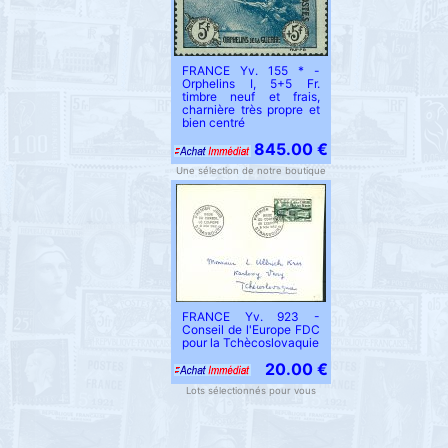
FRANCE Yv. 155 * -
Orphelins I, 5+5 Fr.
timbre neuf et frais,
charnière très propre et
bien centré
845.00 €
Une sélection de notre boutique
FRANCE Yv. 923 -
Conseil de l'Europe FDC
pour la Tchècoslovaquie
20.00 €
Lots sélectionnés pour vous