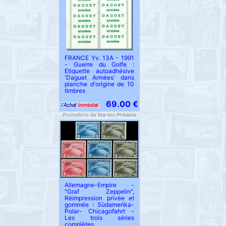
FRANCE Yv. 13A - 1991
- Guerre du Golfe :
Etiquette autoadhésive
'Daguet Armées' dans
planche d'origine de 10
timbres
69.00 €
Promotions de Martins Philatelie
Allemagne-Empire -
"Graf Zeppelin",
Réimpression privée et
gommée : Südamerika-
Polar- Chicagofahrt -
Les trois séries
complètes