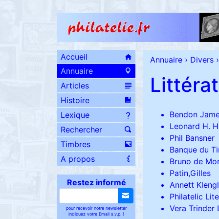
Accueil
Annuaire
›
Divers
›
Annuaire
Littéra
Articles
Histoire
Bendon Jam
Lexique
Leonard H. 
Rechercher
Phil Bansner
Timbres
Banque du T
A propos
Bruno de Mor
Patin,Gilles
Restez informé
Annett Klengl
Philatelic Lit
Vera Trinder 
pour recevoir notre newsletter
indiquez votre Email s.v.p. !