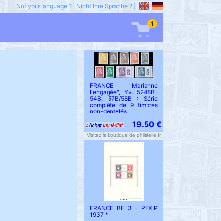
Not your language ?
|
Nicht Ihre Sprache ?
|
1
FRANCE "Marianne
l'engagée", Yv. 5248B-
54B, 57B/58B : Série
complète de 9 timbres
non-dentelés
19.50 €
Visitez la boutique de philatelie.fr
FRANCE BF 3 - PEXIP
1937 *