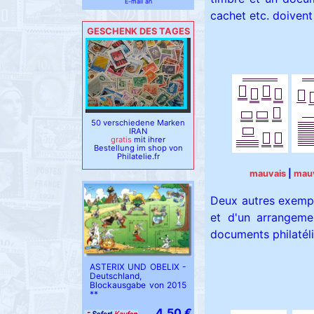
E-mail an
cachet etc. doivent 
GESCHENK DES TAGES
50 verschiedene Marken
IRAN
gratis
mit ihrer
Bestellung im shop von
Philatelie.fr
mauvais
|
mau
Deux autres exemp
et d'un arrangeme
documents philatéli
ASTERIX UND OBELIX -
Deutschland,
Blockausgabe von 2015
**
4.50 €