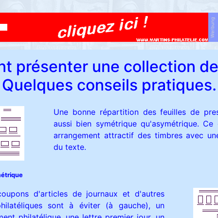
Werbung
 présenter une collection de 
Quelques conseils pratiques.
Une bonne répartition des feuilles de pre
aussi bien symétrique qu'asymétrique. Ce 
arrangement attractif des timbres avec un
du texte.
étrique
oupons d'articles de journaux et d'autres
hilatéliques sont à éviter (à gauche), un
nt philatélique, une lettre premier jour, un