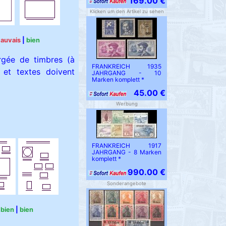
169.00 €
Klicken um den Artikel zu sehen
auvais
|
bien
rgée de timbres (à
FRANKREICH 1935
 et textes doivent
JAHRGANG - 10
Marken komplett *
45.00 €
Werbung
FRANKREICH 1917
JAHRGANG - 8 Marken
komplett *
990.00 €
Sonderangebote
bien
|
bien