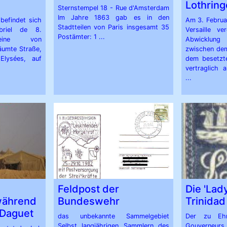
Lothrin
Sternstempel 18 - Rue d'Amsterdam
Im Jahre 1863 gab es in den
befindet sich
Am 3. Februa
Stadtteilen von Paris insgesamt 35
riel de 8.
Versaille ve
Postämter: 1 ...
 eine von
Abwicklun
umte Straße,
zwischen dem
Elysées, auf
dem besetzte
vertraglich 
...
Feldpost der
Die 'Lad
 während
Bundeswehr
Trinidad
 Daguet
das unbekannte Sammelgebiet
Der zu Eh
Selbst langjährigen Sammlern des
Gouverneurs 