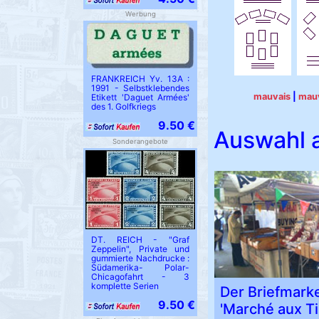
Werbung
FRANKREICH Yv. 13A :
1991 - Selbstklebendes
mauvais
|
mau
Etikett 'Daguet Armées'
des 1. Golfkriegs
9.50 €
Auswahl a
Sonderangebote
DT. REICH - "Graf
Zeppelin", Private und
gummierte Nachdrucke :
Südamerika- Polar-
Chicagofahrt - 3
komplette Serien
Der Briefmark
9.50 €
'Marché aux T