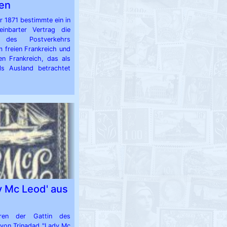
gen
r 1871 bestimmte ein in
reinbarter Vertrag die
g des Postverkehrs
 freien Frankreich und
n Frankreich, das als
als Ausland betrachtet
y Mc Leod' aus
ren der Gattin des
von Trinadad "Lady Mc