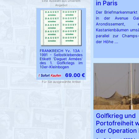
Eine Auswahl aus unserem
in Paris
Angebot
Der Briefmarkenmarkt 
in der Avenue Gab
Arondissement,
Kastanienbäumen umsä
parallel zur Champs-
der Höhe ...
FRANKREICH Yv. 13A :
1991 - Selbstklebendes
Etikett 'Daguet Armées'
des 1. Golfkriegs im
10er-Kleinbogen
69.00 €
Für Sie ausgewählte Artikel
Golfkrieg und
Portofreiheit
der Operation