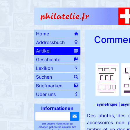
Home
Comment
Addressbuch
Artikel
Geschichte
Lexikon
Suchen
Briefmarken
Über uns
symétrique | asym
Informationen
Des photos, des c
accessoires non p
um unsere Newsletter zu
erhalten geben Sie einfach Ihre
timbre et un docume