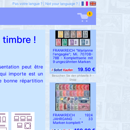
Pas votre langue ?
|
Not your language ?
|
1
timbre !
FRANKREICH "Marianne
l'engagée"; Mi. 7070B-
78B : Komplettserie mit
9 ungezähnten Marken
sentation peut être
19.50 €
qui importe est un
Besuchen Sie den philatelie.fr -
e bonne répartition
Shop
FRANKREICH 1924
JAHRGANG - 33
Marken komplett *